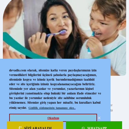
devadis.com olarak, sitemize katkı veren paydaşlarımızın izin
vermedikleri bilgilerini üçüncü şahıslarla paylaşmayacağımızı,
sitemizde kopya ve izinsiz içerik barındırmadığımızı taahhüt
Ağız Bakımı
eder ve site içeriğinin izinsiz kopyalanamayacağını belirtiriz.
Sitemizde yer alan yazılar ve yorumlar, yazarlarının kişisel
görüşlerini yansıtmakta olup hukuki bir anlam ifade etmezler ve
©Onyfems©
2020 DesigningMedia. Sitemiz 25.12.2025 Tarihinde
bu yazılar ile yorumlar nedeniyle site sahibine sorumluluk
Güncellenmiştir. Sitedeki tüm içerikler Deva Diş’e aittir. İzinsiz
yüklenemez. Sitemize giriş yapan her misafir, bu kuralları kabul
Kullanılması ve kopyalanması yasaktır. Site içeriğinde bulunan bilgiler
etmiş sayılır.
Gizlilik sözlemesinin tamamını oku..
bilgilendirmek içindir, bu bilgilendirme kesinlikle hekimin hastasını tıbbi
amaçla muayene etmesi veya tanı koyması yerine geçmez
Okudum
SIZI ARAYALIM
WHATSAPP